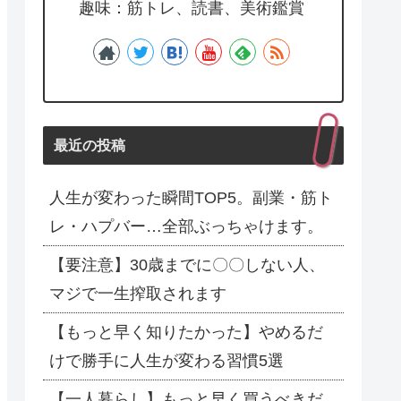
趣味：筋トレ、読書、美術鑑賞
最近の投稿
人生が変わった瞬間TOP5。副業・筋ト
レ・ハプバー…全部ぶっちゃけます。
【要注意】30歳までに〇〇しない人、
マジで一生搾取されます
【もっと早く知りたかった】やめるだ
けで勝手に人生が変わる習慣5選
【一人暮らし】もっと早く買うべきだ