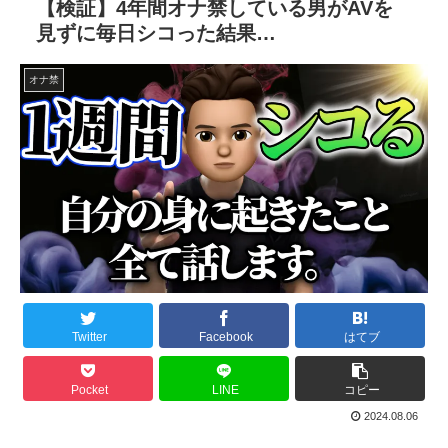
【検証】4年間オナ禁している男がAVを
見ずに毎日シコった結果…
オナ禁
Twitter
Facebook
はてブ
Pocket
LINE
コピー
2024.08.06