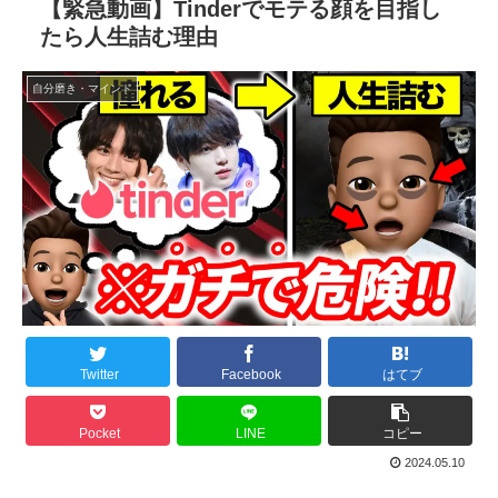
【緊急動画】Tinderでモテる顔を目指し
たら人生詰む理由
自分磨き・マインド
Twitter
Facebook
はてブ
Pocket
LINE
コピー
2024.05.10