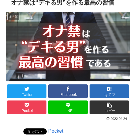
オナ禁は“デキる男”を作る最高の習慣
オナ禁
Twitter
Facebook
はてブ
Pocket
LINE
コピー
2022.04.24
Pocket