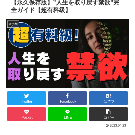
【永久保存版】”人生を取り戻す禁欲”完
全ガイド【超有料級】
オナ禁
Twitter
Facebook
はてブ
Pocket
LINE
コピー
2023.04.23