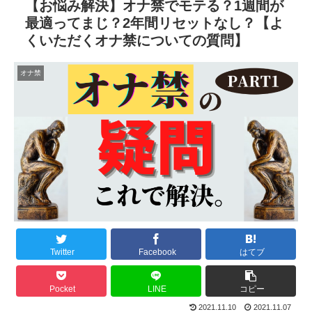
【お悩み解決】オナ禁でモテる？1週間が
最適ってまじ？2年間リセットなし？【よ
くいただくオナ禁についての質問】
オナ禁
Twitter
Facebook
はてブ
Pocket
LINE
コピー
2021.11.10
2021.11.07