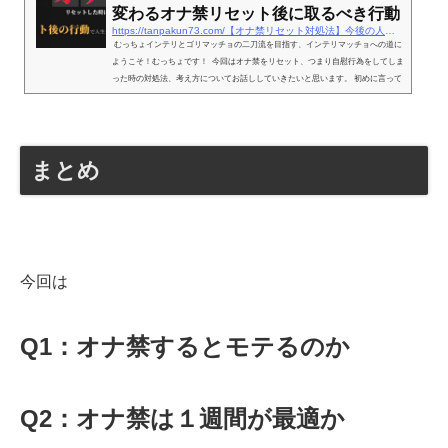
変わるオナ禁リセット後に取るべき行動
https://tanpakun73.com/【オナ禁リセット対処法】今後の人生が変わるオ
むっちょインテリとゴリマッチョの二刀流を目指す、インテリマッチョへの道に
ようこそ！むっちょです！ 今回はオナ禁をリセット、つまり自慰行為をしてしま
った時の対処法、考え方についてお話ししていきたいと思います。 初めに言って
おくとオナ禁を初めてすぐ１ヶ月や半年、1年続けることなんて絶対にできませ
ん。私自身も何度も何度もこのリセットを経験してきました。 リセットするたび
に「何度こんなこともできないのだろう、、」と自己嫌悪に陥った時期もありま
す。おそらく皆さんもリセットしてしま...
まとめ
今回は
Q1：オナ禁するとモテるのか
Q2：オナ禁は１週間が最適か