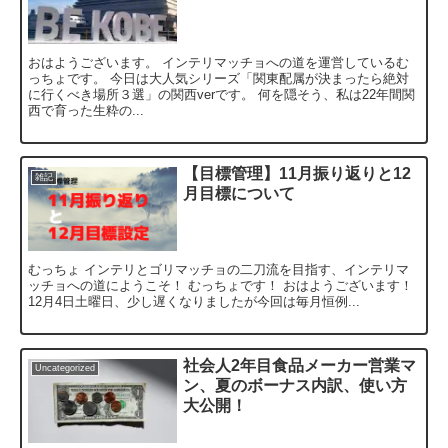
おはようございます。 インテリマッチョへの道を運営しているむ
っちょです。 今日は大人気シリーズ「関東配属が決まったら絶対
に行くべき場所３選」の関西verです。 何を隠そう、私は22年間関
西で育った生粋の...
【目標管理】11月振り返りと12
雑記
月目標について
むっちょ インテリとゴリマッチョの二刀流を目指す、インテリマ
ッチョへの道にようこそ！ むっちょです！ おはようございます！
12月4日土曜日、少し遅くなりましたが今回は毎月恒例...
社会人2年目食品メーカー営業マ
Uncategorized
ン、夏のボーナス内訳、使い方
大公開！