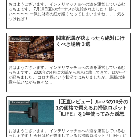
おはようございます。 インテリマッチョへの道を運営しているむ
っちょです。 7月10日夏のボーナスが支給されました！ 嬉し
い〜〜〜〜 一気に財布の紐が緩くなってしまいますね、、、気を
つけねば！ ...
関東配属が決まったら絶対に行
Uncategorized
くべき場所３選
おはようございます。 インテリマッチョへの道を運営しているむ
っちょです。 2020年の4月に大阪から東京に越してきて、はや一年
が経ちました。 コロナ禍という状況ではありましたが、最新の注
意を払いながら色々な...
【正直レビュー】ル○バの10分の
Uncategorized
1の価格で買えるお掃除ロボット
「ILIFE」を1年使ってみた感想
おはようございます。 インテリマッチョへの道を運営しているむ
っちょです！ 今日は私が愛用しているお掃除ロボット「ILIFE」に