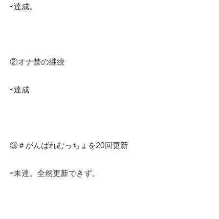
⇨達成。
②オナ禁の継続
⇨達成
③＃がんばれむっちょを20回更新
⇨未達。全然更新できず。